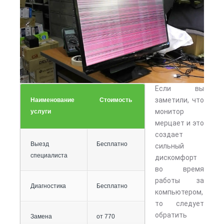
Если вы
заметили, что
Наименование
Стоимость
монитор
услуги
мерцает и это
создает
Выезд
Бесплатно
сильный
специалиста
дискомфорт
во время
работы за
Диагностика
Бесплатно
компьютером,
то следует
обратить
Замена
от 770